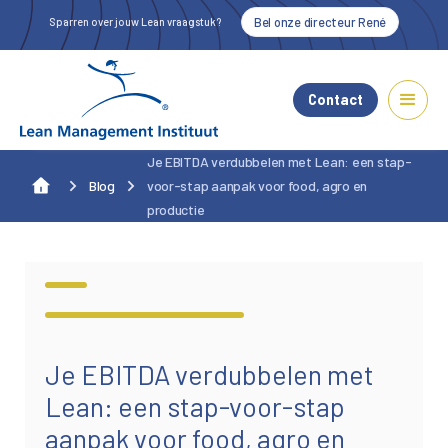
Bel onze directeur René
Sparren over jouw Lean vraagstuk?
Contact
Je EBITDA verdubbelen met Lean: een stap-
Blog
voor-stap aanpak voor food, agro en
productie
Alle blogs
Je EBITDA verdubbelen met
Lean: een stap-voor-stap
aanpak voor food, agro en