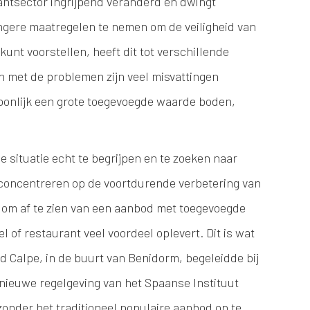
antsector ingrijpend veranderd en dwingt
ngere maatregelen te nemen om de veiligheid van
unt voorstellen, heeft dit tot verschillende
n met de problemen zijn veel misvattingen
woonlijk een grote toegevoegde waarde boden,
de situatie echt te begrijpen en te zoeken naar
 concentreren op de voortdurende verbetering van
n om af te zien van een aanbod met toegevoegde
 of restaurant veel voordeel oplevert. Dit is wat
ad Calpe, in de buurt van Benidorm, begeleidde bij
nieuwe regelgeving van het Spaanse Instituut
 zonder het traditioneel populaire aanbod op te