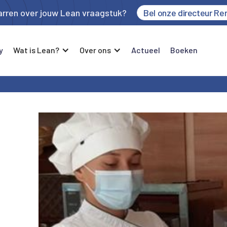
rren over jouw Lean vraagstuk?
Bel onze directeur Re
y
Wat is Lean?
Over ons
Actueel
Boeken