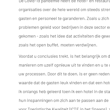
De Covid-19 pandemie heeft de hotel- en restaur
organisaties over de hele wereld om steeds stre
gasten en personeel te garanderen. Zoals u zich k
problemen geleid voor bedrijven in deze sector e
gekomen - zoals het idee dat activiteiten die ge
zoals het open buffet, moeten verdwijnen.
Voordat u conclusies trekt, is het belangrijk om 
manieren om uzelf opnieuw uit te vinden en u te
uw processen. Door dit te doen, is er geen rede
waarde dat de gasten leuk vinden en dat een hotel
ik onlangs heb geleerd toen ik een hotel in de st
hun inspanningen om zich aan te passen aan de 
voor Toeristische Kwaliteit (ICTE in het Spaans),