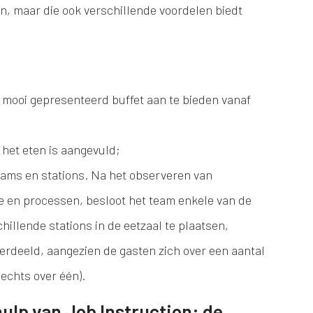
n, maar die ook verschillende voordelen biedt
 mooi gepresenteerd buffet aan te bieden vanaf
het eten is aangevuld;
eams en stations. Na het observeren van
e en processen, besloot het team enkele van de
hillende stations in de eetzaal te plaatsen,
rdeeld, aangezien de gasten zich over een aantal
lechts over één).
lp van Job Instruction: de