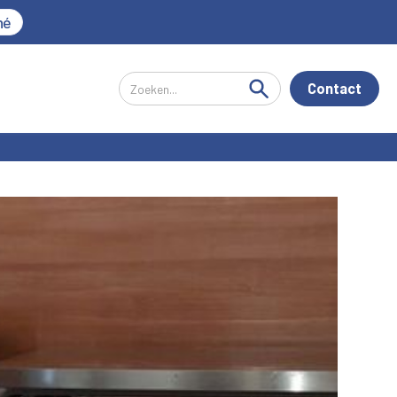
né
Contact